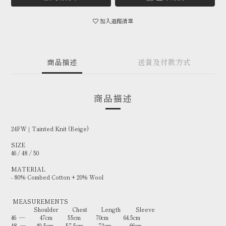
加入追蹤清單
商品描述
送貨及付款方式
商品描述
24FW｜Tainted Knit (Beige)
SIZE
46 / 48 / 50
MATERIAL
- 80% Combed Cotton + 20% Wool
MEASUREMENTS
Shoulder Chest Length
Sleeve
46 — 47cm 55cm 70cm 64.5cm
48 — 49.5cm 57.5cm 73cm 66cm