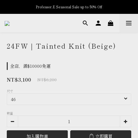
Professor.E Seasonal Sale up to 50% Off
New Arrivals
New Arrivals
24FW｜Tainted Knit (Beige)
全店，滿$10000免運
NT$3,100
NT$6,200
尺寸
數量
加入購物車
立即購買