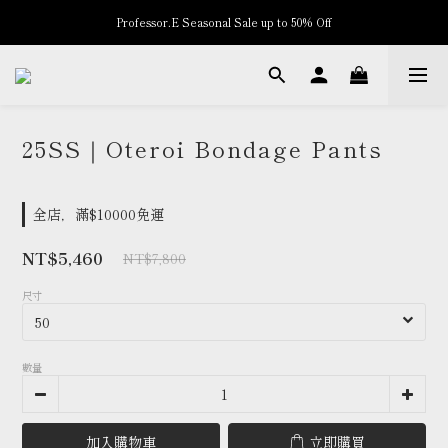
Professor.E Seasonal Sale up to 50% Off
New Arrivals
New Arrivals
25SS｜Oteroi Bondage Pants
全店，滿$10000免運
NT$5,460
NT$7,800
尺寸
數量
加入購物車
立即購買