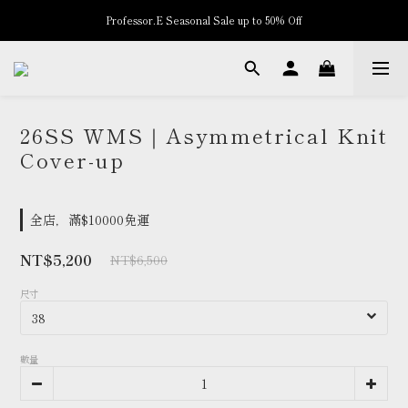
Professor.E Seasonal Sale up to 50% Off
New Arrivals
New Arrivals
26SS WMS｜Asymmetrical Knit
Cover-up
全店，滿$10000免運
NT$5,200
NT$6,500
尺寸
數量