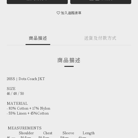
加入追蹤清單
商品描述
送貨及付款方式
商品描述
26SS｜Dots Coach JKT
SIZE
46 / 48 / 50
MATERIAL
- 83% Cotton + 17% Nylon
- 55% Linen + 45%Cotton
MEASUREMENTS
Shoulder Chest Sleeve Length
46 — 50.5cm 59.5cm 58cm 61cm