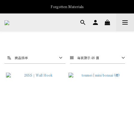
Forgotten Materials
New Arrivals
Professor.E Seasonal Sale up to 50% Off
New Arrivals
商品排序
每頁顯示 48 個