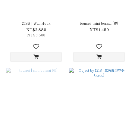
26SS｜Wall Hook
toumei | mini bonsai (櫻)
NT$2,880
NT$1,480
NT$3,600