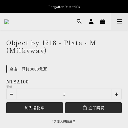
Forgotten Materials
New Arrivals
Professor.E Seasonal Sale up to 50% Off
New Arrivals
Object by 1218 - Plate - M
(Milkyway)
全店，滿$10000免運
NT$2,100
數量
加入購物車
立即購買
加入追蹤清單