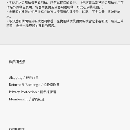
• 所使用之金屬釉皆非食用釉，請勿直接接觸食物。（杯款商品都已將金屬釉使用在
作品外側釉色表現，容器內側使用食器用透明釉，可安心承裝液體。）
• 食用器皿建議在使用後務必確實以清潔劑內外清洗、晾乾，不宜久置、長時間泡
水。
• 部分透明釉面屬於裂紋透明釉種，在使用數次後釉面裂紋會越來越明顯，屬於正常
現象，也是一種與器皿互動的展現。
顧客服務
Shipping / 運送政策
Returns & Exchange / 退換貨政策
Privacy Protection / 隱私權保護
Membership / 會員制度
店鋪資訊