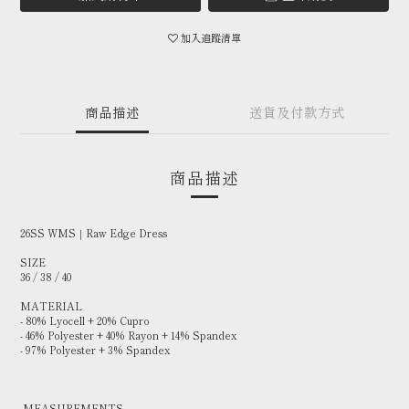
加入追蹤清單
商品描述
送貨及付款方式
商品描述
26SS WMS｜Raw Edge Dress
SIZE
36 / 38 / 40
MATERIAL
- 80% Lyocell + 20% Cupro
- 46% Polyester + 40% Rayon + 14% Spandex
- 97% Polyester + 3% Spandex
MEASUREMENTS