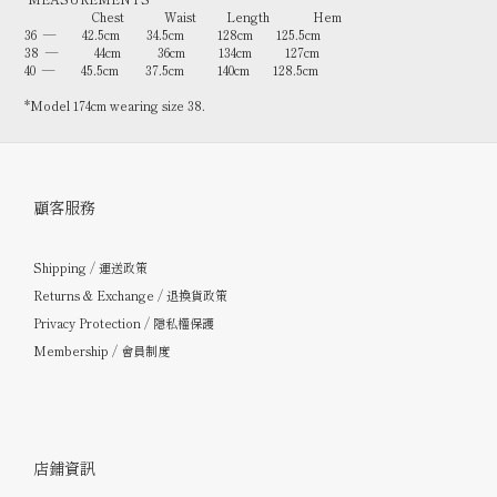
Chest Waist Length Hem
36 — 42.5cm 34.5cm 128cm 125.5cm
38 — 44cm 36cm 134cm 127cm
40 — 45.5cm 37.5cm 140cm 128.5cm
*Model 174cm wearing size 38.
顧客服務
Shipping / 運送政策
Returns & Exchange / 退換貨政策
Privacy Protection / 隱私權保護
Membership / 會員制度
店鋪資訊