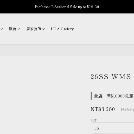
Professor.E Seasonal Sale up to 50% Off
New Arrivals
New Arrivals
服飾
居家裝飾
URA.Gallery
26SS WMS｜
全店，滿$10000免運
NT$3,360
NT$4,
尺寸