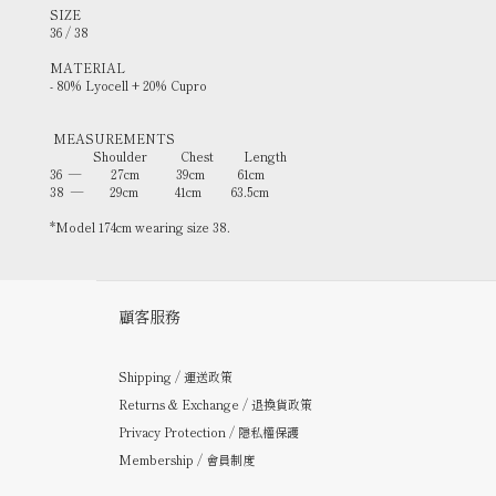
SIZE
36 / 38
MATERIAL
- 80% Lyocell + 20% Cupro
MEASUREMENTS
Shoulder Chest Length
36 — 27cm 39cm 61cm
38 — 29cm 41cm 63.5cm
*Model 174cm wearing size 38.
顧客服務
Shipping / 運送政策
Returns & Exchange / 退換貨政策
Privacy Protection / 隱私權保護
Membership / 會員制度