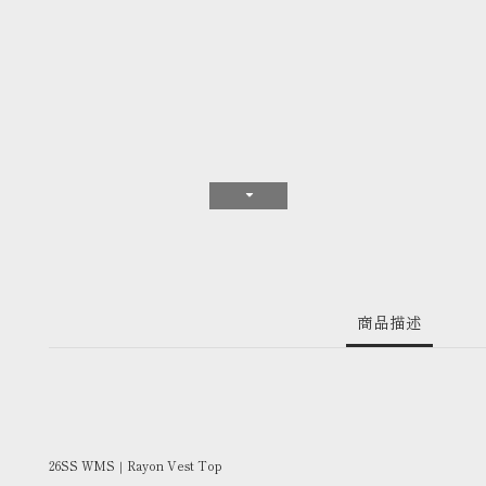
商品描述
26SS WMS｜Rayon Vest Top