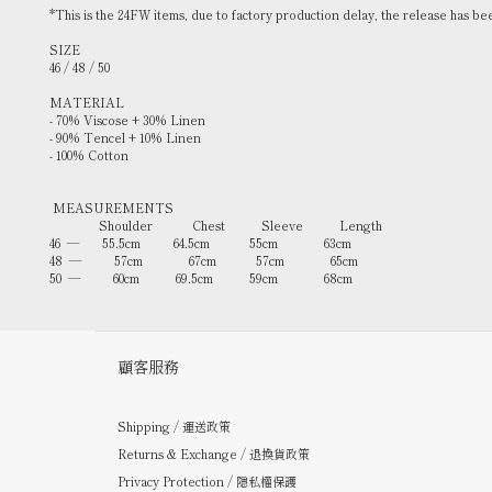
*This is the 24FW items, due to factory production delay, the release has b
SIZE
46 / 48 / 50
MATERIAL
- 70% Viscose + 30% Linen
- 90% Tencel + 10% Linen
- 100% Cotton
MEASUREMENTS
Shoulder Chest Sleeve Length
46 — 55.5cm 64.5cm 55cm 63cm
48 — 57cm 67cm 57cm 65cm
50 — 60cm 69.5cm 59cm 68cm
顧客服務
Shipping / 運送政策
Returns & Exchange / 退換貨政策
Privacy Protection / 隱私權保護