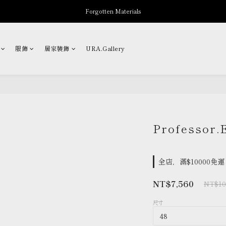
Forgotten Materials
New Arrivals
Professor.E Seasonal Sale up to 50% Off
服飾
居家裝飾
URA.Gallery
New Arrivals
Professor.
全店，滿$10000免運
NT$7,560
NT$10
尺寸