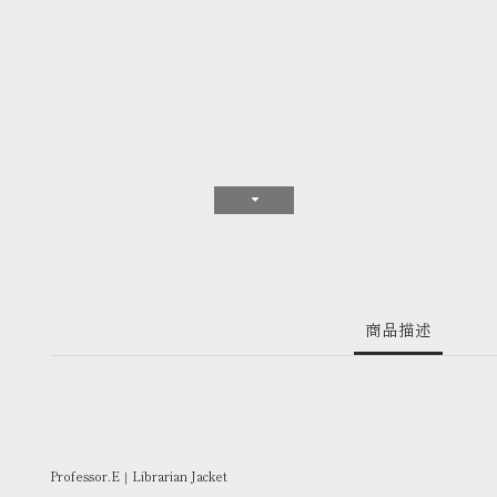
商品描述
Professor.E｜Librarian Jacket